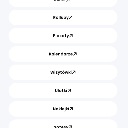
Rollupy
Plakaty
Kalendarze
Wizytówki
Ulotki
Naklejki
Notesy