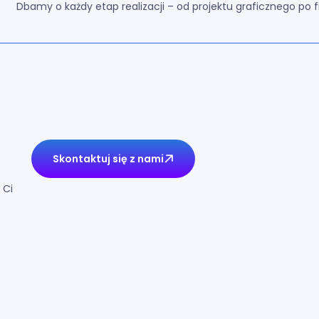
Dbamy o każdy etap realizacji – od projektu graficznego po f
e
ć
.
Skontaktuj się z nami
 Ci
Informacje
Przydatne linki