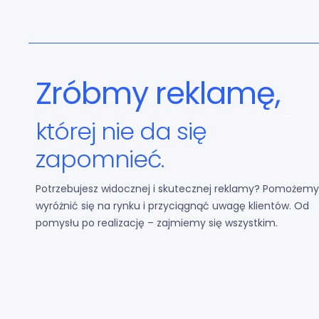
Zróbmy reklamę,
której nie da się
p
o
m
n
i
a
z
p
Potrzebujesz widocznej i skutecznej reklamy? Pomożemy
r
wyróżnić się na rynku i przyciągnąć uwagę klientów. Od
pomysłu po realizację – zajmiemy się wszystkim.