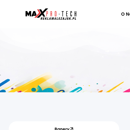
O N
Banery