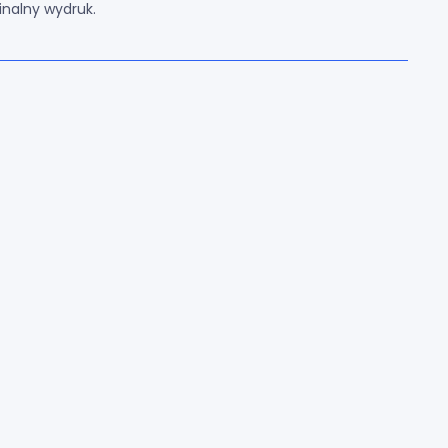
inalny wydruk.
Płatności obsługuje Przelewy24: