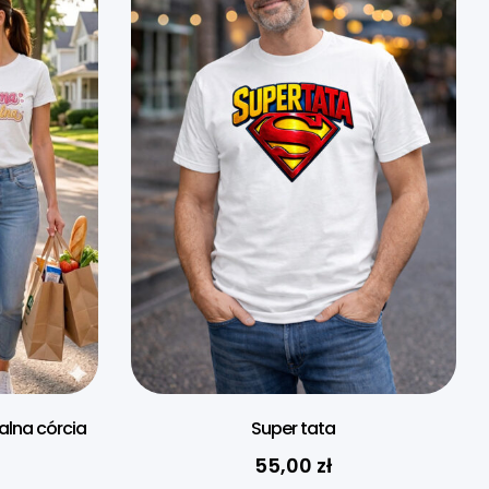
lna córcia
Super tata
55,00
zł