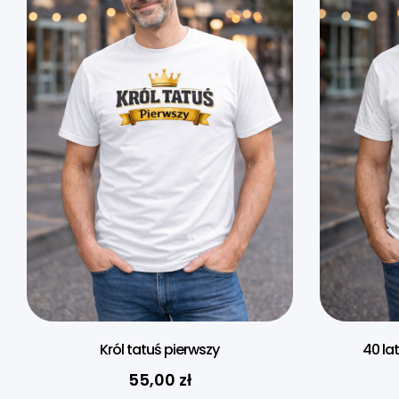
Król tatuś pierwszy
40 la
55,00
zł