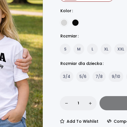
Kolor
Rozmiar
S
M
L
XL
XXL
Rozmiar dla dziecka
3/4
5/6
7/8
9/10
Add To Wishlist
Comp