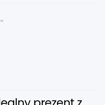
ne
ealny prezent z