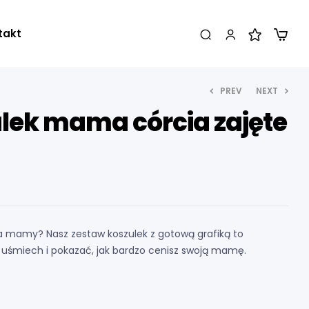
takt
PREV
NEXT
lek mama córcia zajęte
119,00
119,00
zł
zł
a mamy? Nasz zestaw koszulek z gotową grafiką to
uśmiech i pokazać, jak bardzo cenisz swoją mamę.