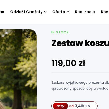
as
Odzież I Gadżety
Oferta
Realizacje
Kon
IN STOCK
Zestaw koszu
119,00
zł
Szukasz wyjątkowego prezentu dl
sprawdzony sposób, aby wywołać 
3,46
PLN
raty
od