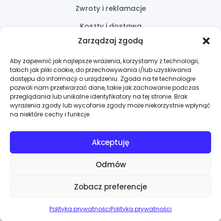
Zwroty i reklamacje
Koszty i dostawa
Zarządzaj zgodą
Przydatne linki
Aby zapewnić jak najlepsze wrażenia, korzystamy z technologii,
takich jak pliki cookie, do przechowywania i/lub uzyskiwania
Oferta
dostępu do informacji o urządzeniu. Zgoda na te technologie
pozwoli nam przetwarzać dane, takie jak zachowanie podczas
Wycena
przeglądania lub unikalne identyfikatory na tej stronie. Brak
wyrażenia zgody lub wycofanie zgody może niekorzystnie wpłynąć
Kontakt
na niektóre cechy i funkcje.
Akceptuję
Odmów
Copyright © 2025 MAXPRO-TECH. All rights reserved
Zobacz preferencje
DO GÓRY
Polityka prywatności
Polityka prywatności