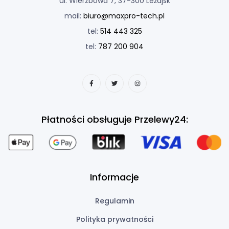
ul. Wierzbowa 7, 37-300 Leżajsk
mail:
biuro@maxpro-tech.pl
tel:
514 443 325
tel:
787 200 904
Płatności obsługuje Przelewy24:
Informacje
Regulamin
Polityka prywatności