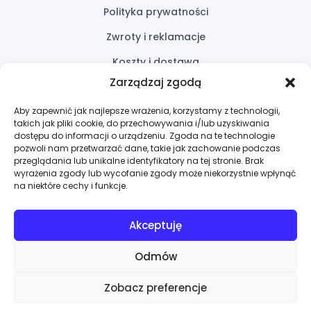
Polityka prywatności
Zwroty i reklamacje
Koszty i dostawa
Zarządzaj zgodą
Przydatne linki
Aby zapewnić jak najlepsze wrażenia, korzystamy z technologii,
takich jak pliki cookie, do przechowywania i/lub uzyskiwania
Oferta
dostępu do informacji o urządzeniu. Zgoda na te technologie
pozwoli nam przetwarzać dane, takie jak zachowanie podczas
Wycena
przeglądania lub unikalne identyfikatory na tej stronie. Brak
wyrażenia zgody lub wycofanie zgody może niekorzystnie wpłynąć
Kontakt
na niektóre cechy i funkcje.
Akceptuję
Odmów
Copyright © 2025 MAXPRO-TECH. All rights reserved
Zobacz preferencje
DO GÓRY