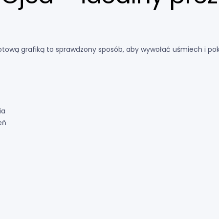
otową grafiką to sprawdzony sposób, aby wywołać uśmiech i poka
ia
eń