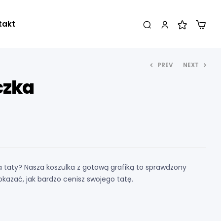
takt
PREV
NEXT
czka
55,00
55,00
zł
zł
 taty? Nasza koszulka z gotową grafiką to sprawdzony
kazać, jak bardzo cenisz swojego tatę.