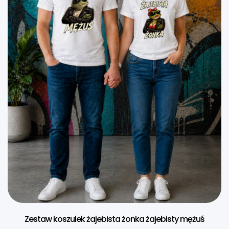
Zestaw koszulek żajebista żonka żajebisty mężuś