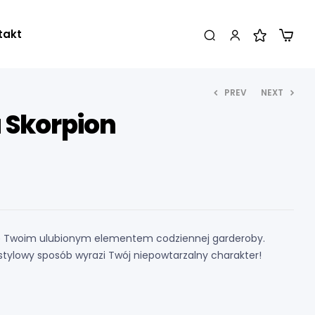
takt
PREV
NEXT
 Skorpion
55,00
zł
55,00
zł
się Twoim ulubionym elementem codziennej garderoby.
i stylowy sposób wyrazi Twój niepowtarzalny charakter!