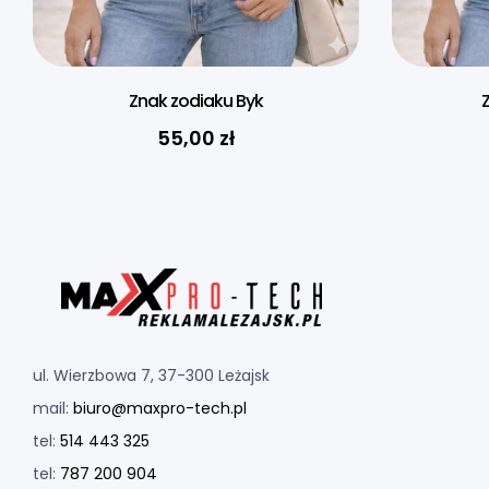
Znak zodiaku Byk
55,00
zł
ul. Wierzbowa 7, 37-300 Leżajsk
mail:
biuro@maxpro-tech.pl
tel:
514 443 325
tel:
787 200 904